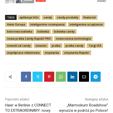
TAGS
aplikacja hOn
candy
candy produkty
featured
Haier Europe
inteligentne rozwiązania
inteligentne urządzenia
kolorowa lodówka
lodówka
lodówka candy
nowa pralka Candy RapidO PRO
nowoczesna technologia
nowość od candy
nowości
pralka
pralka candy
Targi IFA
współpraca reklamowa
zmywarka
zmywarka Rapido’
Poprzedni artykuł
Następny artykuł
Haier w Berlinie z CONNECT
„Marmoleum Roadshow”
TO EXTRAORDINARY: nowy
wyrusza w podróż po Polsce!