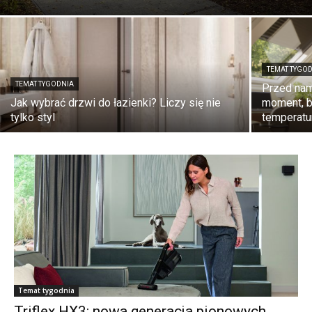
TEMAT TYGO
TEMAT TYGODNIA
Przed nami
Jak wybrać drzwi do łazienki? Liczy się nie
moment, b
tylko styl
temperatu
Temat tygodnia
Triflex HX3: nowa generacja pionowych