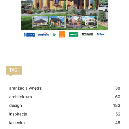
TAGI
aranżacja wnętrz
38
architektura
60
design
183
inspiracje
52
lazienka
48