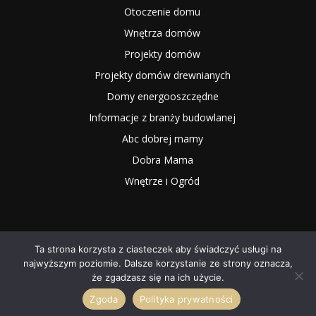
Otoczenie domu
Wnętrza domów
Projekty domów
Projekty domów drewnianych
Domy energooszczędne
Informacje z branży budowlanej
Abc dobrej mamy
Dobra Mama
Wnętrze i Ogród
Ta strona korzysta z ciasteczek aby świadczyć usługi na
najwyższym poziomie. Dalsze korzystanie ze strony oznacza,
2025 NOWYMAGAZYN.PL
że zgadzasz się na ich użycie.
Zgoda
Polityka prywatności
O NAS
Współpraca
Redakcja
Kontakt