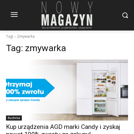
Tagi
Zmywarka
Tag:
zmywarka
Kuchnia
Kup urządzenia AGD marki Candy i zyskaj