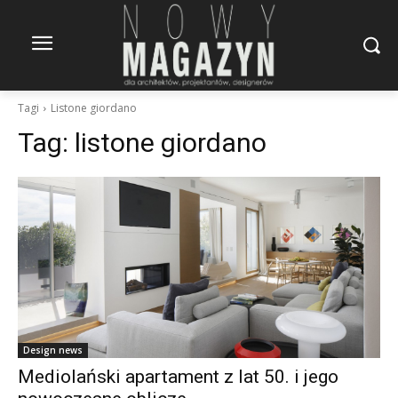
Tagi
Listone giordano
Tag:
listone giordano
Design news
Mediolański apartament z lat 50. i jego