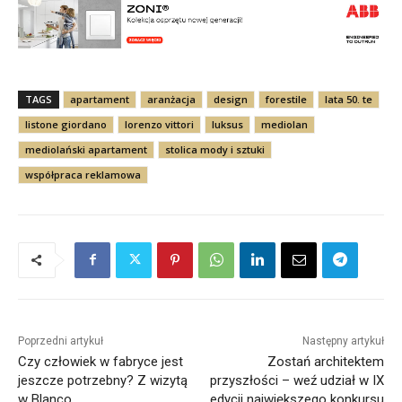
TAGS
apartament
aranżacja
design
forestile
lata 50. te
listone giordano
lorenzo vittori
luksus
mediolan
mediolański apartament
stolica mody i sztuki
współpraca reklamowa
Poprzedni artykuł
Następny artykuł
Czy człowiek w fabryce jest
Zostań architektem
jeszcze potrzebny? Z wizytą
przyszłości – weź udział w IX
w Blanco
edycji największego konkursu