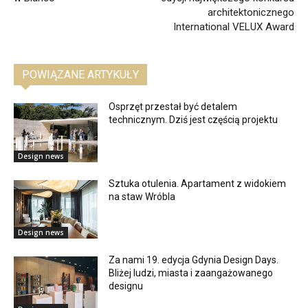
architektonicznego
International VELUX Award
POWIĄZANE ARTYKUŁY
Osprzęt przestał być detalem
technicznym. Dziś jest częścią projektu
Design news
Sztuka otulenia. Apartament z widokiem
na staw Wróbla
Design news
Za nami 19. edycja Gdynia Design Days.
Bliżej ludzi, miasta i zaangażowanego
designu