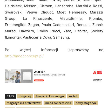
Heidsieck, Missoni, Citroen, Hansgrohe, Martini e Rossi,
Swarovski, Veuve Cliquot, Moët Hennessy, Marazzi
Group, La Rinascente, MisuraEmme, Piombo,
Ermenegildo Zegna, Paula Cademartori, Renault, Zuhair
Murad, Haworth, Emilio Pucci, Zara, Habitat, Society
(Limonta), Pasticceria Cova, Samsung.
Po więcej informacji zapraszamy na
http://moodconcept.pl/
TAGS
dzieje się
Ferruccio Lavianiego
kartell
magazyn dla architektów
mood concept 2018
Nowy Magazyn