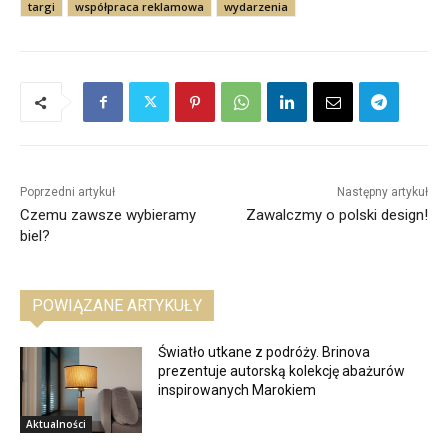
targi
współpraca reklamowa
wydarzenia
Poprzedni artykuł
Następny artykuł
Czemu zawsze wybieramy
Zawalczmy o polski design!
biel?
POWIĄZANE ARTYKUŁY
Światło utkane z podróży. Brinova
prezentuje autorską kolekcję abażurów
inspirowanych Marokiem
Aktualności