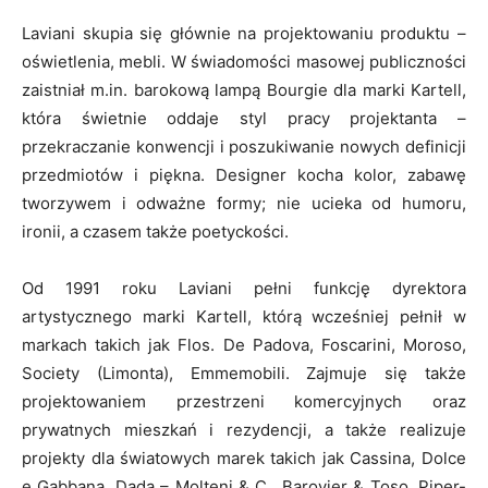
Laviani skupia się głównie na projektowaniu produktu –
oświetlenia, mebli. W świadomości masowej publiczności
zaistniał m.in. barokową lampą Bourgie dla marki Kartell,
która świetnie oddaje styl pracy projektanta –
przekraczanie konwencji i poszukiwanie nowych definicji
przedmiotów i piękna. Designer kocha kolor, zabawę
tworzywem i odważne formy; nie ucieka od humoru,
ironii, a czasem także poetyckości.
Od 1991 roku Laviani pełni funkcję dyrektora
artystycznego marki Kartell, którą wcześniej pełnił w
markach takich jak Flos. De Padova, Foscarini, Moroso,
Society (Limonta), Emmemobili. Zajmuje się także
projektowaniem przestrzeni komercyjnych oraz
prywatnych mieszkań i rezydencji, a także realizuje
projekty dla światowych marek takich jak Cassina, Dolce
e Gabbana, Dada – Molteni & C., Barovier & Toso, Piper-