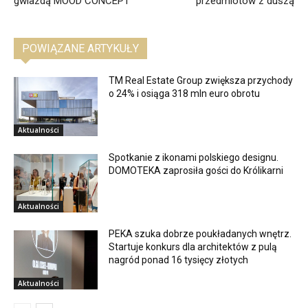
gwiazdą MOOD CONCEPT
przedmiotów z duszą
POWIĄZANE ARTYKUŁY
TM Real Estate Group zwiększa przychody
o 24% i osiąga 318 mln euro obrotu
Aktualności
Spotkanie z ikonami polskiego designu.
DOMOTEKA zaprosiła gości do Królikarni
Aktualności
PEKA szuka dobrze poukładanych wnętrz.
Startuje konkurs dla architektów z pulą
nagród ponad 16 tysięcy złotych
Aktualności