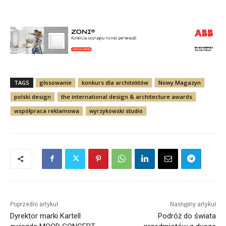
TAGS
głosowanie
konkurs dla architektów
Nowy Magazyn
polski design
the international design & architecture awards
współpraca reklamowa
wyrzykowski studio
Poprzedni artykuł
Następny artykuł
Dyrektor marki Kartell
Podróż do świata