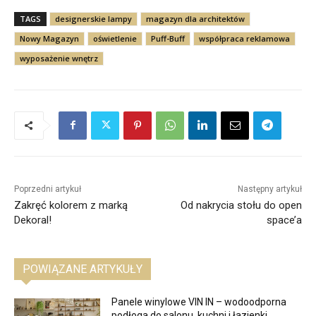
TAGS
designerskie lampy
magazyn dla architektów
Nowy Magazyn
oświetlenie
Puff-Buff
współpraca reklamowa
wyposażenie wnętrz
Poprzedni artykuł
Następny artykuł
Zakręć kolorem z marką
Od nakrycia stołu do open
Dekoral!
space’a
POWIĄZANE ARTYKUŁY
Panele winylowe VIN IN – wodoodporna
podłoga do salonu, kuchni i łazienki.