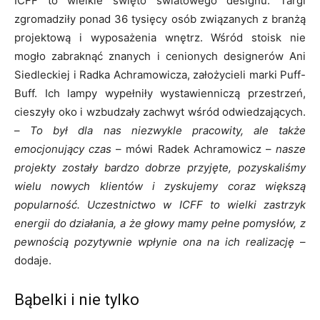
ICFF to wielkie święto światowego designu. Targi
zgromadziły ponad 36 tysięcy osób związanych z branżą
projektową i wyposażenia wnętrz. Wśród stoisk nie
mogło zabraknąć znanych i cenionych designerów Ani
Siedleckiej i Radka Achramowicza, założycieli marki Puff-
Buff. Ich lampy wypełniły wystawienniczą przestrzeń,
cieszyły oko i wzbudzały zachwyt wśród odwiedzających.
–
To był dla nas niezwykle pracowity, ale także
emocjonujący czas
– mówi Radek Achramowicz –
nasze
projekty zostały bardzo dobrze przyjęte, pozyskaliśmy
wielu nowych klientów i zyskujemy coraz większą
popularność. Uczestnictwo w ICFF to wielki zastrzyk
energii do działania, a że głowy mamy pełne pomysłów, z
pewnością pozytywnie wpłynie ona na ich realizację
–
dodaje.
Bąbelki i nie tylko