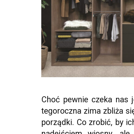
Choć pewnie czeka nas je
tegoroczna zima zbliża si
porządki. Co zrobić, by ic
nadejściem wiosny, ale 