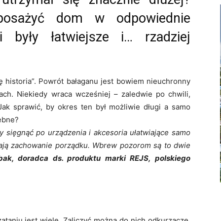
yposażyć dom w odpowiednie
i były łatwiejsze i… rzadziej
ię historia”. Powrót bałaganu jest bowiem nieuchronny
ch. Niekiedy wraca wcześniej – zaledwie po chwili,
 Jak sprawić, by okres ten był możliwie długi a samo
zebne?
y sięgnąć po urządzenia i akcesoria ułatwiające samo
atwiają zachowanie porządku. Wbrew pozorom są to dwie
ak, doradca ds. produktu marki REJS, polskiego
taniu jest wiele. Zaliczyć można do nich odkurzacze,