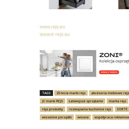
www.rejs.eu
www.e-rejs.eu
TAGS
25-lecia marki rejs
akcesoria meblowe rej
JC marki REJS
Łatwiejsze sprzątanie
marka rejs
rejs produkty
rozwiązania kuchenne rejs
SORTE
wiosenne porządki
wiosna
współpraca reklamo