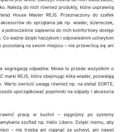
ylko. Należą do nich również produkty, które usprawnią
 stelaż House Master REJS. Przeznaczony do szafek
akcesoriów do sprzątania jak np. wiader, ściereczek,
 a jednocześnie zapewnia do nich komfortowy dostęp
). Co ważne dzięki haczykom i odpowiednim uchwytom
 pozostaną na swoim miejscu – nie przewrócą się ani
ce segregację odpadów. Mowa tu przede wszystkim o
 marki REJS, które obejmując kilka wiader, pozwalają
lko. Warto zwrócić uwagę również np. na stelaż SORTE,
sposób uporządkować pojemniki na odpady i akcesoria
prawnić pracę w kuchni – sięgnijmy po systemy
amykania szuflad np. Hailo Libero. Dzięki niemu, aby
ieci – nie trzeba ani ciągnąć za uchwyt, ani nawet