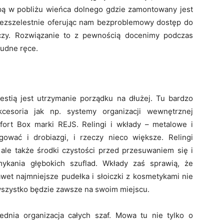
opą w pobliżu wieńca dolnego gdzie zamontowany jest
 bezszelestnie oferując nam bezproblemowy dostęp do
czy. Rozwiązanie to z pewnością docenimy podczas
rudne ręce.
westią jest utrzymanie porządku na dłużej. Tu bardzo
cesoria jak np. systemy organizacji wewnętrznej
ort Box marki REJS. Relingi i wkłady – metalowe i
wać i drobiazgi, i rzeczy nieco większe. Relingi
, ale także środki czystości przed przesuwaniem się i
ykania głębokich szuflad. Wkłady zaś sprawią, że
awet najmniejsze pudełka i słoiczki z kosmetykami nie
wszystko będzie zawsze na swoim miejscu.
dnia organizacja całych szaf. Mowa tu nie tylko o