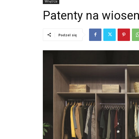
Wnętrza
Patenty na wiose
Podzel się