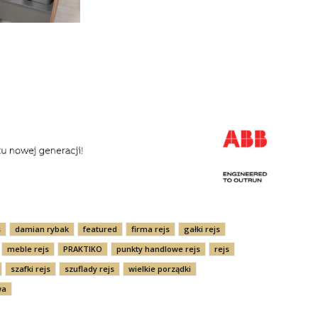
s
damian rybak
featured
firma rejs
gałki rejs
meble rejs
PRAKTIKO
punkty handlowe rejs
rejs
szafki rejs
szuflady rejs
wielkie porządki
wa