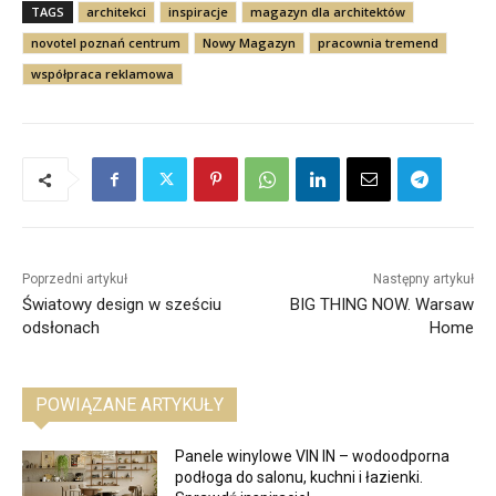
TAGS
architekci
inspiracje
magazyn dla architektów
novotel poznań centrum
Nowy Magazyn
pracownia tremend
współpraca reklamowa
Poprzedni artykuł
Następny artykuł
Światowy design w sześciu
BIG THING NOW. Warsaw
odsłonach
Home
POWIĄZANE ARTYKUŁY
Panele winylowe VIN IN – wodoodporna
podłoga do salonu, kuchni i łazienki.