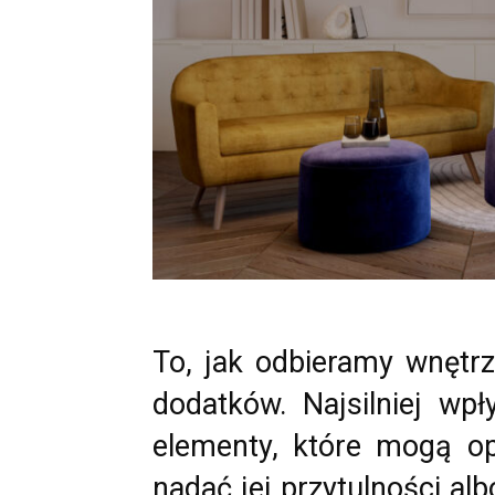
To, jak odbieramy wnętrz
dodatków. Najsilniej wpł
elementy, które mogą op
nadać jej przytulności alb