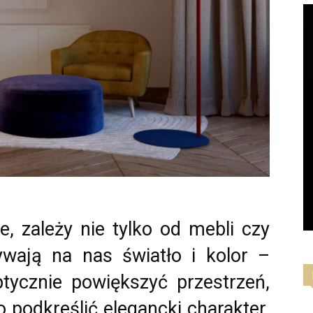
e, zależy nie tylko od mebli czy
ywają na nas światło i kolor –
tycznie powiększyć przestrzeń,
o podkreślić elegancki charakter.