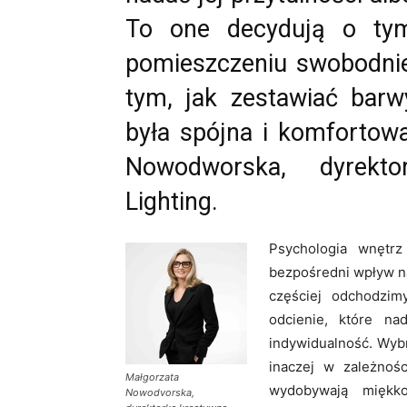
To one decydują o ty
pomieszczeniu swobodnie,
tym, jak zestawiać barw
była spójna i komfortow
Nowodworska, dyrekto
Lighting.
Psychologia wnętrz
bezpośredni wpływ na
częściej odchodzim
odcienie, które na
indywidualność. Wyb
inaczej w zależnośc
Małgorzata
wydobywają miękko
Nowodvorska,