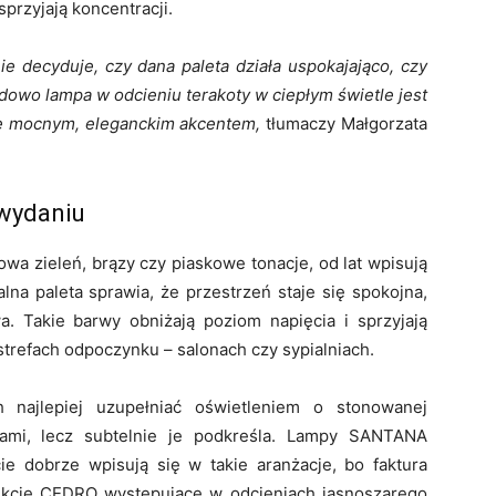
sprzyjają koncentracji.
ie decyduje, czy dana paleta działa uspokajająco, czy
dowo lampa w odcieniu terakoty w ciepłym świetle jest
się mocnym, eleganckim akcentem,
tłumaczy Małgorzata
 wydaniu
kowa zieleń, brązy czy piaskowe tonacje, od lat wpisują
lna paleta sprawia, że przestrzeń staje się spokojna,
. Takie barwy obniżają poziom napięcia i sprzyjają
strefach odpoczynku – salonach czy sypialniach.
h najlepiej uzupełniać oświetleniem o stonowanej
wami, lecz subtelnie je podkreśla. Lampy SANTANA
e dobrze wpisują się w takie aranżacje, bo faktura
olekcje CEDRO występujące w odcieniach jasnoszarego