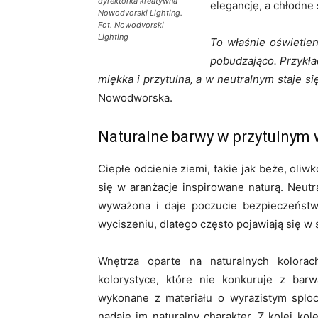
dyrektorka kreatywna
elegancję, a chłodne 
Nowodvorski Lighting.
Fot. Nowodvorski
Lighting
To właśnie oświetlen
pobudzająco. Przykła
miękka i przytulna, a w neutralnym staje 
Nowodworska.
Naturalne barwy w przytulnym
Ciepłe odcienie ziemi, takie jak beże, oliw
się w aranżacje inspirowane naturą. Neutra
wyważona i daje poczucie bezpieczeństwa
wyciszeniu, dlatego często pojawiają się w 
Wnętrza oparte na naturalnych kolorac
kolorystyce, które nie konkuruje z bar
wykonane z materiału o wyrazistym sploci
nadaje im naturalny charakter. Z kolei k