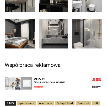
Współpraca reklamowa
TAGS
apartament
aranżacja
Dobry Układ
featured
loft