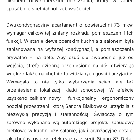
układem deweloperskim mieszkania, który w żaden
sposób nie spełniał potrzeb właścicieli.
Dwukondygnacyjny apartament o powierzchni 73 mkw.
wymagał całkowitej zmiany rozkładu pomieszczeń i ich
funkcji. W stanie deweloperskim kuchnia z salonem była
zaplanowana na wyższej kondygnacji, a pomieszczenia
prywatne – na dole. Aby czuć się swobodnie już od
wejścia, strefę dzienną przeniesiono na dół, otwierając
wnętrze także na chętnie tu widzianych gości i przyjaciół.
Wymagało to nie tylko wyburzenia ścian, ale też
przeniesienia lokalizacji klatki schodowej. W efekcie
uzyskano całkiem nowy – funkcjonalny i ergonomiczny
podział przestrzeni, którą Sandra Białkowska urządziła z
niezwykłą precyzją i starannością. Świadczą o tym
zarówno wykonane wg autorskiego projektu zabudowy
meblowe w kuchni czy salonie, jak i aranżacyjne detale,
jak choćby osprzęt elektryczny z serii Simon 82 Detail