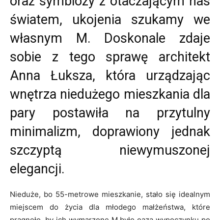
oraz symbiozy z otaczającym nas
światem, ukojenia szukamy we
własnym M. Doskonale zdaje
sobie z tego sprawę architekt
Anna Łuksza, która urządzając
wnętrza niedużego mieszkania dla
pary postawiła na przytulny
minimalizm, doprawiony jednak
szczyptą niewymuszonej
elegancji.
Nieduże, bo 55-metrowe mieszkanie, stało się idealnym
miejscem do życia dla młodego małżeństwa, które
pragnęło, by ich wymarzone M było oazą wypoczynku po