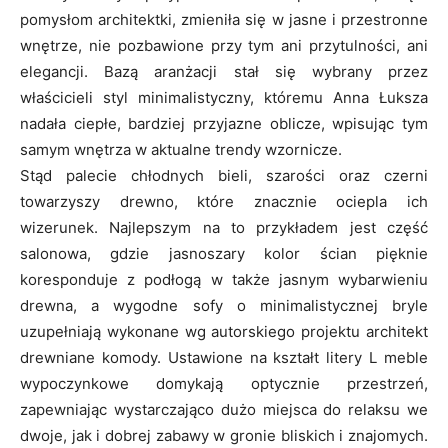
pomysłom architektki, zmieniła się w jasne i przestronne
wnętrze, nie pozbawione przy tym ani przytulności, ani
elegancji. Bazą aranżacji stał się wybrany przez
właścicieli styl minimalistyczny, któremu Anna Łuksza
nadała ciepłe, bardziej przyjazne oblicze, wpisując tym
samym wnętrza w aktualne trendy wzornicze.
Stąd palecie chłodnych bieli, szarości oraz czerni
towarzyszy drewno, które znacznie ociepla ich
wizerunek. Najlepszym na to przykładem jest część
salonowa, gdzie jasnoszary kolor ścian pięknie
koresponduje z podłogą w także jasnym wybarwieniu
drewna, a wygodne sofy o minimalistycznej bryle
uzupełniają wykonane wg autorskiego projektu architekt
drewniane komody. Ustawione na kształt litery L meble
wypoczynkowe domykają optycznie przestrzeń,
zapewniając wystarczająco dużo miejsca do relaksu we
dwoje, jak i dobrej zabawy w gronie bliskich i znajomych.