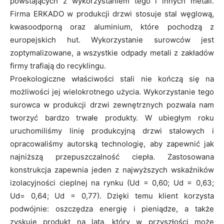
powstających z wykorzystaniem tego i innych metali.
Firma ERKADO w produkcji drzwi stosuje stal węglową,
kwasoodporną oraz aluminium, które pochodzą z
europejskich hut. Wykorzystanie surowców jest
zoptymalizowane, a wszystkie odpady metali z zakładów
firmy trafiają do recyklingu.
Proekologiczne właściwości stali nie kończą się na
możliwości jej wielokrotnego użycia. Wykorzystanie tego
surowca w produkcji drzwi zewnętrznych pozwala nam
tworzyć bardzo trwałe produkty. W ubiegłym roku
uruchomiliśmy linię produkcyjną drzwi stalowych i
opracowaliśmy autorską technologię, aby zapewnić jak
najniższą przepuszczalność ciepła. Zastosowana
konstrukcja zapewnia jeden z najwyższych wskaźników
izolacyjności cieplnej na rynku (Ud = 0,60; Ud = 0,63;
Ud= 0,64; Ud = 0,77). Dzięki temu klient korzysta
podwójnie: oszczędza energię i pieniądze, a także
zyskuje produkt na lata, który w przyszłości może