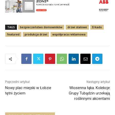
TAGS
bezpieczeństwo domowników
drzwi stalowe
Erkado
featured
produkcja drzwi
współpraca reklamowa
Poprzedni artykuł
Następny artykuł
Nowy plac miejski w Łobzie
Wiosenna łąka. Kolekcje
tętni życiem
Grupy Tubądzin urzekają
roślinnymi akcentami