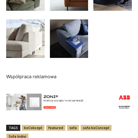
Współpraca reklamowa
TAGS
boCobcept
featured
sofa
sofa boConcept
Sofa Indivi