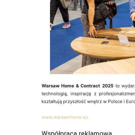
Warsaw Home & Contract
2025
to wydarz
technologią, inspirację z profesjonalizm
kształtują przyszłość wnętrz w Polsce i Eur
www.warsawhome.eu
Współpraca reklamowa