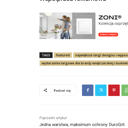
TAGS
featured
największe targi designu i wypos
wydarzenia targowe dla branży wnętrzarskiej i budowl
Podzel się
Poprzedni artykuł
Jedna warstwa, maksimum ochrony. DuroGrit