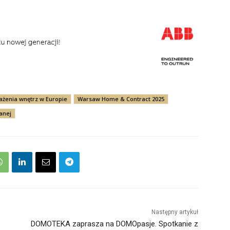
ażenia wnętrz w Europie
Warsaw Home & Contract 2025
anej
Następny artykuł
DOMOTEKA zaprasza na DOMOpasje. Spotkanie z