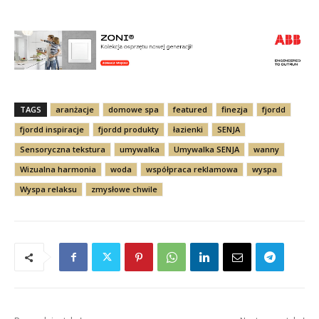
TAGS
aranżacje
domowe spa
featured
finezja
fjordd
fjordd inspiracje
fjordd produkty
łazienki
SENJA
Sensoryczna tekstura
umywalka
Umywalka SENJA
wanny
Wizualna harmonia
woda
współpraca reklamowa
wyspa
Wyspa relaksu
zmysłowe chwile