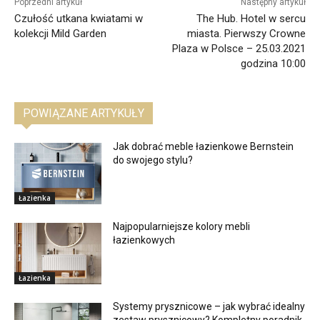
Poprzedni artykuł
Następny artykuł
Czułość utkana kwiatami w
The Hub. Hotel w sercu
kolekcji Mild Garden
miasta. Pierwszy Crowne
Plaza w Polsce – 25.03.2021
godzina 10:00
POWIĄZANE ARTYKUŁY
Jak dobrać meble łazienkowe Bernstein
do swojego stylu?
Łazienka
Najpopularniejsze kolory mebli
łazienkowych
Łazienka
Systemy prysznicowe – jak wybrać idealny
zestaw prysznicowy? Kompletny poradnik