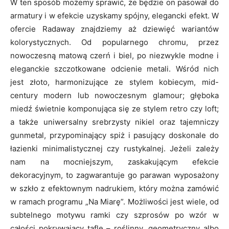
W ten sposób możemy sprawić, że będzie on pasował do
armatury i w efekcie uzyskamy spójny, elegancki efekt. W
ofercie Radaway znajdziemy aż dziewięć wariantów
kolorystycznych. Od popularnego chromu, przez
nowoczesną matową czerń i biel, po niezwykle modne i
eleganckie szczotkowane odcienie metali. Wśród nich
jest złoto, harmonizujące ze stylem kobiecym, mid-
century modern lub nowoczesnym glamour; głęboka
miedź świetnie komponująca się ze stylem retro czy loft;
a także uniwersalny srebrzysty nikiel oraz tajemniczy
gunmetal, przypominający spiż i pasujący doskonale do
łazienki minimalistycznej czy rustykalnej. Jeżeli zależy
nam na mocniejszym, zaskakującym efekcie
dekoracyjnym, to zagwarantuje go parawan wyposażony
w szkło z efektownym nadrukiem, który można zamówić
w ramach programu „Na Miarę”. Możliwości jest wiele, od
subtelnego motywu ramki czy szprosów po wzór w
całości pokrywający taflę – roślinny, geometryczny albo