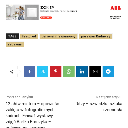
TAGS
featured
parawan nawannowy
parawan Radaway
radaway
Poprzedni artykuł
Następny artykuł
12 słów mistrza – opowieść
Ritzy – szwedzka sztuka
zaklęta w fotograficznych
rzemiosła
kadrach. Finisaż wystawy
zdjęć Bartka Barczyka –
poświęconej pamięci