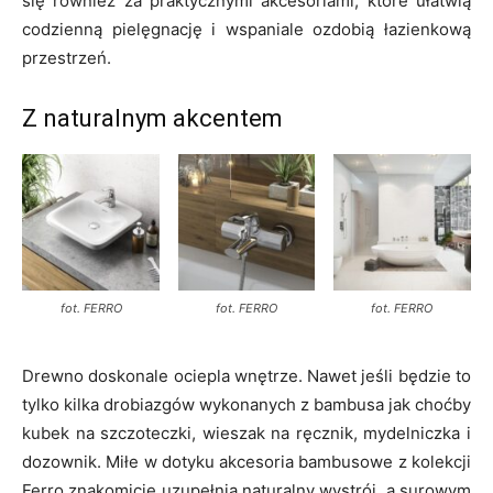
się również za praktycznymi akcesoriami, które ułatwią
codzienną pielęgnację i wspaniale ozdobią łazienkową
przestrzeń.
Z naturalnym akcentem
fot. FERRO
fot. FERRO
fot. FERRO
Drewno doskonale ociepla wnętrze. Nawet jeśli będzie to
tylko kilka drobiazgów wykonanych z bambusa jak choćby
kubek na szczoteczki, wieszak na ręcznik, mydelniczka i
dozownik. Miłe w dotyku akcesoria bambusowe z kolekcji
Ferro znakomicie uzupełnią naturalny wystrój, a surowym