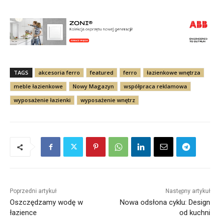
TAGS
akcesoria ferro
featured
ferro
łazienkowe wnętrza
meble łazienkowe
Nowy Magazyn
współpraca reklamowa
wyposażenie łazienki
wyposażenie wnętrz
Poprzedni artykuł
Następny artykuł
Oszczędzamy wodę w
Nowa odsłona cyklu: Design
łazience
od kuchni