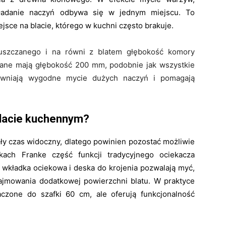
kładanie naczyń odbywa się w jednym miejscu. To
jsce na blacie, którego w kuchni często brakuje.
zczanego i na równi z blatem głębokość komory
ne mają głębokość 200 mm, podobnie jak wszystkie
pewniają wygodne mycie dużych naczyń i pomagają
blacie kuchennym?
ały czas widoczny, dlatego powinien pozostać możliwie
ch Franke część funkcji tradycyjnego ociekacza
 wkładka ociekowa i deska do krojenia pozwalają myć,
zajmowania dodatkowej powierzchni blatu. W praktyce
zone do szafki 60 cm, ale oferują funkcjonalność