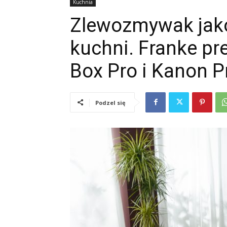
Kuchnia
Zlewozmywak jako
kuchni. Franke p
Box Pro i Kanon P
Podzel się