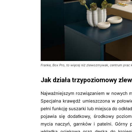
Franke, Box Pro, to więcej niż zlewozmywak, centrum prac
Jak działa trzypoziomowy zl
Najważniejszym rozwiązaniem w nowych mod
Specjalna krawędź umieszczona w połowie
pełni funkcję suszarki lub miejsca do odk
pojawia się dodatkowy, środkowy poziom 
mycia naczyń, garnków i patelni. Górny p
wkładka ociekowa oraz deska do kroje