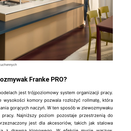
 kuchennych
ewozmywak Franke PRO?
elach jest trójpoziomowy system organizacji pracy.
 wysokości komory pozwala rozłożyć rollmatę, która
ładania gorących naczyń. W ten sposób w zlewozmywaku
pracy. Najniższy poziom pozostaje przestrzenią do
rzeznaczony jest dla akcesoriów, takich jak stalowa
nia z drewna klonowego. W efekcie mycie warzyw,