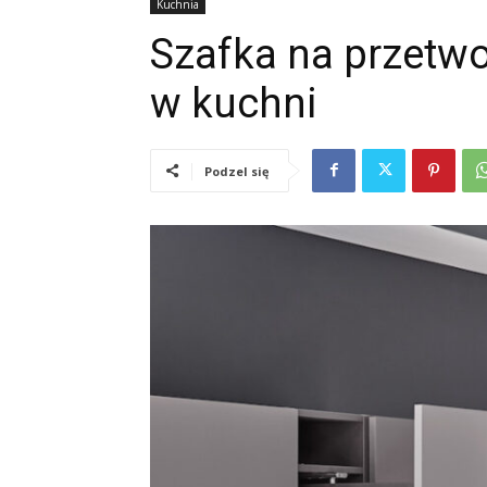
Kuchnia
Szafka na przetw
w kuchni
Podzel się