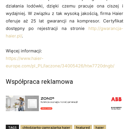
działania lodówki, dzięki czemu pracuje ona ciszej i
wydajniej. W związku z tak wysoką jakością, firma Haier
oferuje aż 25 lat gwarancji na kompresor. Certyfikat
dostępny po rejestracji na stronie
http://gwarancja-
haier.pl/
.
Więcej informacji:
https://www.haier-
europe.com/pl_PL/laczone/34005426/htw7720dngb/
Współpraca reklamowa
TAGS
chłodziarko-zamrażarka haier
featured
haier