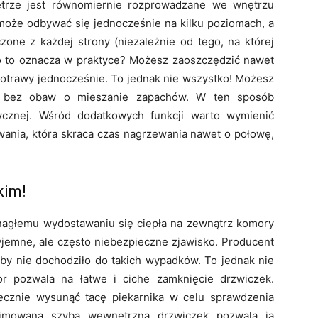
etrze jest równomiernie rozprowadzane we wnętrzu
 może odbywać się jednocześnie na kilku poziomach, a
one z każdej strony (niezależnie od tego, na której
o to oznacza w praktyce? Możesz zaoszczędzić nawet
potrawy jednocześnie. To jednak nie wszystko! Możesz
, bez obaw o mieszanie zapachów. W ten sposób
ycznej. Wśród dodatkowych funkcji warto wymienić
wania, która skraca czas nagrzewania nawet o połowę,
kim!
a nagłemu wydostawaniu się ciepła na zewnątrz komory
zyjemne, ale często niebezpieczne zjawisko. Producent
 aby nie dochodziło do takich wypadków. To jednak nie
or pozwala na łatwe i ciche zamknięcie drzwiczek.
ecznie wysunąć tacę piekarnika w celu sprawdzenia
Wyjmowana szyba wewnętrzna drzwiczek pozwala ją