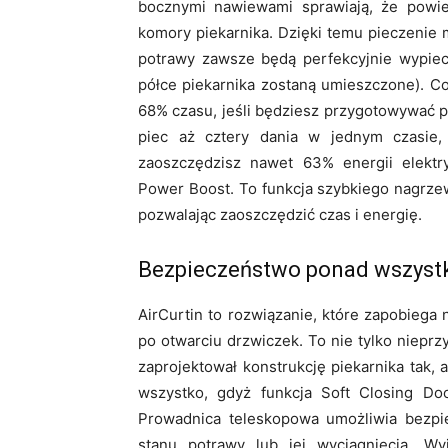
bocznymi nawiewami sprawiają, że powi
komory piekarnika. Dzięki temu pieczenie
potrawy zawsze będą perfekcyjnie wypiecz
półce piekarnika zostaną umieszczone). C
68% czasu, jeśli będziesz przygotowywać 
piec aż cztery dania w jednym czasie
zaoszczędzisz nawet 63% energii elektr
Power Boost. To funkcja szybkiego nagrze
pozwalając zaoszczędzić czas i energię.
Bezpieczeństwo ponad wszyst
AirCurtin to rozwiązanie, które zapobieg
po otwarciu drzwiczek. To nie tylko niepr
zaprojektował konstrukcję piekarnika tak,
wszystko, gdyż funkcja Soft Closing Do
Prowadnica teleskopowa umożliwia bezpi
stanu potrawy lub jej wyciągnięcia. 