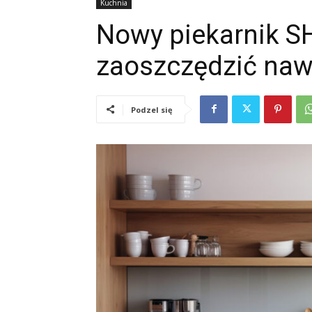
Kuchnia
Nowy piekarnik S
zaoszczędzić nawe
Podzel się