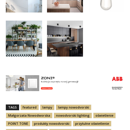
TAGS
featured
lampy
lampy nowodvorski
Małgorzata Nowodworska
nowodvorski lighting
oświetlenie
POINT TONE
produkty nowodvorski
przytulne oświetlenie