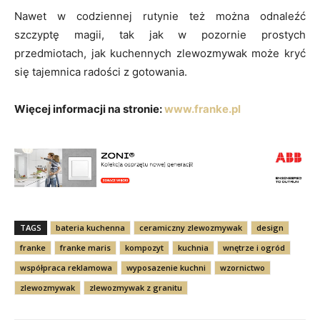
Nawet w codziennej rutynie też można odnaleźć
szczyptę magii, tak jak w pozornie prostych
przedmiotach, jak kuchennych zlewozmywak może kryć
się tajemnica radości z gotowania.
Więcej informacji na stronie:
www.franke.pl
TAGS
bateria kuchenna
ceramiczny zlewozmywak
design
franke
franke maris
kompozyt
kuchnia
wnętrze i ogród
współpraca reklamowa
wyposazenie kuchni
wzornictwo
zlewozmywak
zlewozmywak z granitu