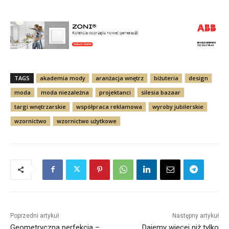
TAGS
akademia mody
aranżacja wnętrz
biżuteria
design
moda
moda niezależna
projektanci
silesia bazaar
targi wnętrzarskie
współpraca reklamowa
wyroby jubilerskie
wzornictwo
wzornictwo użytkowe
Poprzedni artykuł
Następny artykuł
Geometryczna perfekcja –
Dajemy więcej niż tylko