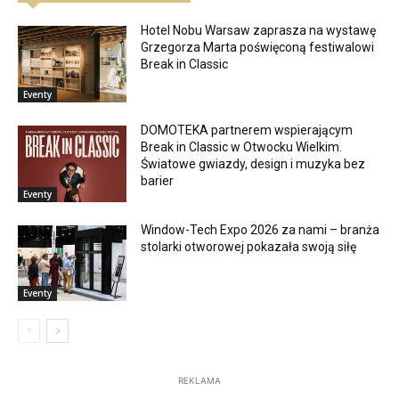
Hotel Nobu Warsaw zaprasza na wystawę
Grzegorza Marta poświęconą festiwalowi
Break in Classic
Eventy
DOMOTEKA partnerem wspierającym
Break in Classic w Otwocku Wielkim.
Światowe gwiazdy, design i muzyka bez
barier
Eventy
Window-Tech Expo 2026 za nami – branża
stolarki otworowej pokazała swoją siłę
Eventy
REKLAMA