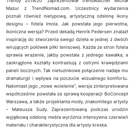
Trendy 2019/20” zaprezentował trendwatcher Michał
Mazur z TrendNomad.com. Uczestnicy wydarzenia
poznali również nietypową, artystyczną odsłonę ikony
designu – fotela Imola. Jak powstała jego pierwotna,
ikoniczna wersja? Przed dekadą Henrik Pedersen znalazł
inspirację do stworzenia swego dzieła w jednej z dwóch
wirujących połówek piłki tenisowej. Każda ze stron fotela
sprawia wrażenie, jakby powstała z jednego kawałka, a
zaokrąglone kształty kontrastują z ostrymi krawędziami
paneli bocznych. Tak nietuzinkowe połączenie nadaje mu
dramaturgii i wpływa na poczucie wizualnego komfortu.
Natomiast jego „nowe wcielenie”, wersja zinterpretowana
współcześnie powstała za sprawą kooperacji BoConcept
Warszawa, a także projektanta mody, znakomitego artysty
– Mateusza Sudy. Zaprezentowaną podczas urodzin
wyjątkową odsłonę mebla wyróżnia intensywna czerwień
materiału i charakterystyczna dla artysty kreska.