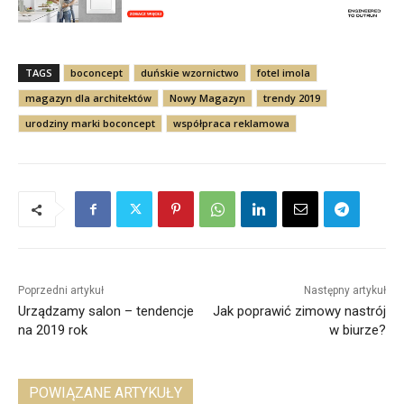
TAGS
boconcept
duńskie wzornictwo
fotel imola
magazyn dla architektów
Nowy Magazyn
trendy 2019
urodziny marki boconcept
współpraca reklamowa
Poprzedni artykuł
Następny artykuł
Urządzamy salon – tendencje
Jak poprawić zimowy nastrój
na 2019 rok
w biurze?
POWIĄZANE ARTYKUŁY