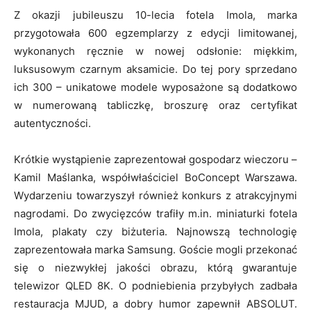
Z okazji jubileuszu 10-lecia fotela Imola, marka
przygotowała 600 egzemplarzy z edycji limitowanej,
wykonanych ręcznie w nowej odsłonie: miękkim,
luksusowym czarnym aksamicie. Do tej pory sprzedano
ich 300 – unikatowe modele wyposażone są dodatkowo
w numerowaną tabliczkę, broszurę oraz certyfikat
autentyczności.
Krótkie wystąpienie zaprezentował gospodarz wieczoru –
Kamil Maślanka, współwłaściciel BoConcept Warszawa.
Wydarzeniu towarzyszył również konkurs z atrakcyjnymi
nagrodami. Do zwycięzców trafiły m.in. miniaturki fotela
Imola, plakaty czy biżuteria. Najnowszą technologię
zaprezentowała marka Samsung. Goście mogli przekonać
się o niezwykłej jakości obrazu, którą gwarantuje
telewizor QLED 8K. O podniebienia przybyłych zadbała
restauracja MJUD, a dobry humor zapewnił ABSOLUT.