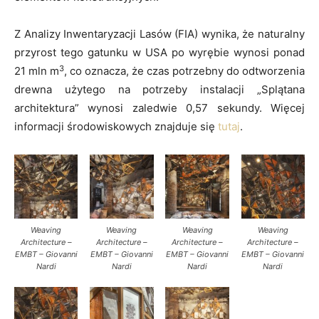
Z Analizy Inwentaryzacji Lasów (FIA) wynika, że naturalny
przyrost tego gatunku w USA po wyrębie wynosi ponad
3
21 mln m
, co oznacza, że czas potrzebny do odtworzenia
drewna użytego na potrzeby instalacji
„Splątana
architektura”
wynosi zaledwie 0,57 sekundy. Więcej
informacji środowiskowych znajduje się
tutaj
.
Weaving
Weaving
Weaving
Weaving
Architecture –
Architecture –
Architecture –
Architecture –
EMBT – Giovanni
EMBT – Giovanni
EMBT – Giovanni
EMBT – Giovanni
Nardi
Nardi
Nardi
Nardi