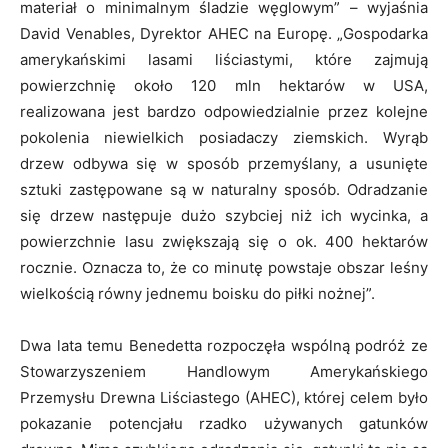
materiał o minimalnym śladzie węglowym”
– wyjaśnia
David Venables, Dyrektor AHEC na Europę.
„Gospodarka
amerykańskimi lasami liściastymi, które zajmują
powierzchnię około 120 mln hektarów w USA,
realizowana jest bardzo odpowiedzialnie przez kolejne
pokolenia niewielkich posiadaczy ziemskich. Wyrąb
drzew odbywa się w sposób przemyślany, a usunięte
sztuki zastępowane są w naturalny sposób. Odradzanie
się drzew następuje dużo szybciej niż ich wycinka, a
powierzchnie lasu zwiększają się o ok. 400 hektarów
rocznie. Oznacza to, że co minutę powstaje obszar leśny
wielkością równy jednemu boisku do piłki nożnej”.
Dwa lata temu Benedetta rozpoczęła wspólną podróż ze
Stowarzyszeniem Handlowym Amerykańskiego
Przemysłu Drewna Liściastego (AHEC), której celem było
pokazanie potencjału rzadko używanych gatunków