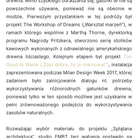
drewna. Mimo szybkiego odradzania się, gatunki te nie są
powszechnie używane, ponieważ nie są obecnie w
modzie. Pierwszym przystankiem w tej podróży był
projekt The Workshop of Dreams
(„Warsztat marzeń”),
w
ramach którego wspólnie z Marthą Thorne, dyrektorką
programu Nagrody Pritzkera, stworzono serię stolików
kawowych wykonanych z odnawialnego amerykańskiego
drewna liściastego. Kolejnym etapem był projekt
Too
Good to Waste
(„Zbyt dobre, by je marnować”)
, instalacja
zaprezentowana podczas Milan Design Week 2017, której
zadaniem było zainicjowanie dialogu nt. potrzeby
wykorzystywania różnorodnych gatunków drewna,
ponieważ tylko w ten sposób możliwe jest uzyskanie w
pełni zrównoważonego podejścia do wykorzystywania
zasobów naturalnych.
Rozważając wybór materiału do projektu „
Splątana
architektura”
, studio EMBT bez wahania postawiło na