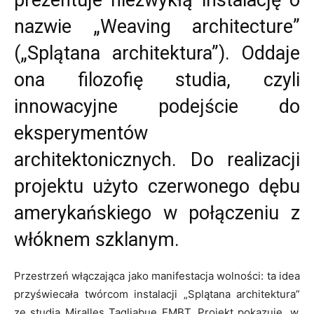
prezentuje niezwykłą instalację o
nazwie „Weaving architecture”
(„Splątana architektura”). Oddaje
ona filozofię studia, czyli
innowacyjne podejście do
eksperymentów
architektonicznych. Do realizacji
projektu użyto czerwonego dębu
amerykańskiego w połączeniu z
włóknem szklanym.
Przestrzeń włączająca jako manifestacja wolności: ta idea
przyświecała twórcom instalacji „
Splątana architektura”
ze studia Miralles Tagliabue EMBT. Projekt pokazuje, w