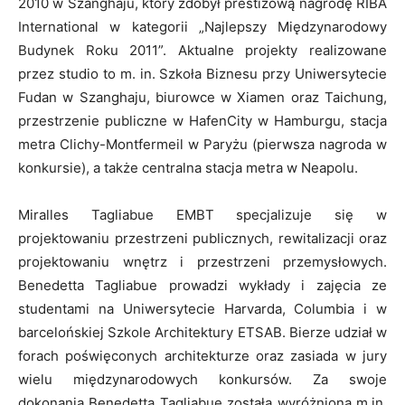
2010 w Szanghaju, który zdobył prestiżową nagrodę RIBA
International w kategorii „Najlepszy Międzynarodowy
Budynek Roku 2011”. Aktualne projekty realizowane
przez studio to m. in. Szkoła Biznesu przy Uniwersytecie
Fudan w Szanghaju, biurowce w Xiamen oraz Taichung,
przestrzenie publiczne w HafenCity w Hamburgu, stacja
metra Clichy-Montfermeil w Paryżu (pierwsza nagroda w
konkursie), a także centralna stacja metra w Neapolu.
Miralles Tagliabue EMBT specjalizuje się w
projektowaniu przestrzeni publicznych, rewitalizacji oraz
projektowaniu wnętrz i przestrzeni przemysłowych.
Benedetta Tagliabue prowadzi wykłady i zajęcia ze
studentami na Uniwersytecie Harvarda, Columbia i w
barcelońskiej Szkole Architektury ETSAB. Bierze udział w
forach poświęconych architekturze oraz zasiada w jury
wielu międzynarodowych konkursów. Za swoje
dokonania Benedetta Tagliabue została wyróżniona m.in.