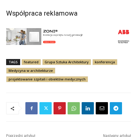
Współpraca reklamowa
TAGS
featured
Grupa Sztuka Architektury
konferencja
Medycyna w architekturze
projektowanie szpitali i obiektów medycznych
Poprzedni artykuł
Następny artykuł