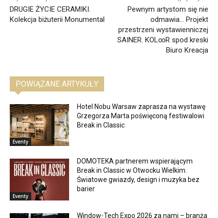
DRUGIE ŻYCIE CERAMIKI.
Pewnym artystom się nie
Kolekcja biżuterii Monumental
odmawia… Projekt
przestrzeni wystawienniczej
SAINER. KOL∞R spod kreski
Biuro Kreacja
POWIĄZANE ARTYKUŁY
Hotel Nobu Warsaw zaprasza na wystawę
Grzegorza Marta poświęconą festiwalowi
Break in Classic
Eventy
DOMOTEKA partnerem wspierającym
Break in Classic w Otwocku Wielkim.
Światowe gwiazdy, design i muzyka bez
barier
Eventy
Window-Tech Expo 2026 za nami – branża