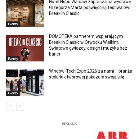
Hotel Nobu Warsaw zaprasza na wystawę
Grzegorza Marta poświęconą festiwalowi
Break in Classic
Eventy
DOMOTEKA partnerem wspierającym
Break in Classic w Otwocku Wielkim.
Światowe gwiazdy, design i muzyka bez
barier
Eventy
Window-Tech Expo 2026 za nami – branża
stolarki otworowej pokazała swoją siłę
Eventy
REKLAMA