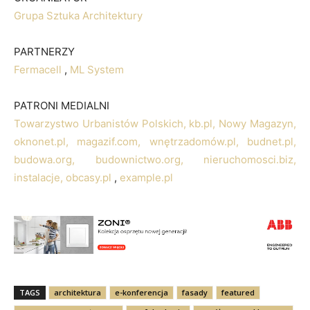
Grupa Sztuka Architektury
PARTNERZY
Fermacell
,
ML System
PATRONI MEDIALNI
Towarzystwo Urbanistów Polskich,
kb.pl,
Nowy Magazyn,
oknonet.pl,
magazif.com,
wnętrzadomów.pl,
budnet.pl,
budowa.org,
budownictwo.org,
nieruchomosci.biz,
instalacje,
obcasy.pl
,
example.pl
TAGS
architektura
e-konferencja
fasady
featured