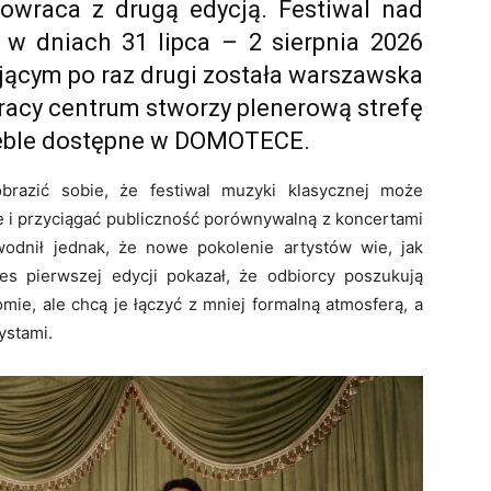
 powraca z drugą edycją. Festiwal nad
 w dniach 31 lipca – 2 sierpnia 2026
ającym po raz drugi została warszawska
cy centrum stworzy plenerową strefę
eble dostępne w DOMOTECE.
brazić sobie, że festiwal muzyki klasycznej może
i przyciągać publiczność porównywalną z koncertami
wodnił jednak, że nowe pokolenie artystów wie, jak
es pierwszej edycji pokazał, że odbiorcy poszukują
e, ale chcą je łączyć z mniej formalną atmosferą, a
ystami.