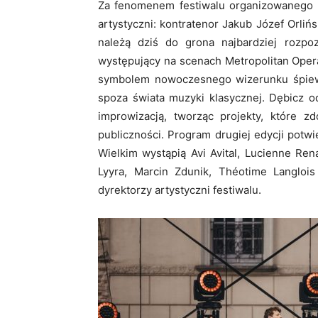
Za fenomenem festiwalu organizowanego p
artystyczni: kontratenor Jakub Józef Orliń
należą dziś do grona najbardziej rozpo
występujący na scenach Metropolitan Opera
symbolem nowoczesnego wizerunku śpiewa
spoza świata muzyki klasycznej. Dębicz o
improwizacją, tworząc projekty, które z
publiczności. Program drugiej edycji pot
Wielkim wystąpią Avi Avital, Lucienne Rena
Lyyra, Marcin Zdunik, Théotime Langlo
dyrektorzy artystyczni festiwalu.