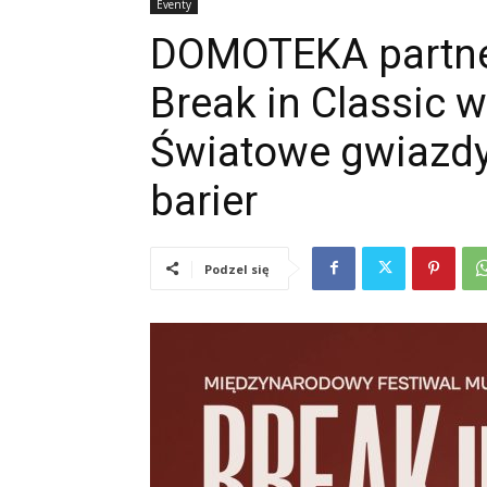
Eventy
DOMOTEKA partne
Break in Classic 
Światowe gwiazdy
barier
Podzel się