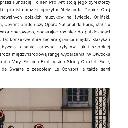
rzez Fundację Toinen Pro Art stoją jego dyrektorzy
ski i pianista oraz kompozytor Aleksander Dębicz. Obaj
znawalnych polskich muzyków na świecie. Orliński,
, Covent Garden czy Opéra National de Paris, stał się
ka operowego, docierając również do publiczności
d lat konsekwentnie zaciera granice między klasyką i
dobywają uznanie zarówno krytyków, jak i szerokiej
wierdza międzynarodową rangę wydarzenia. W Otwocku
udin Vary, Félicien Brut, Vision String Quartet, Fuse,
is de Swarte z zespołem Le Consort, a także sami