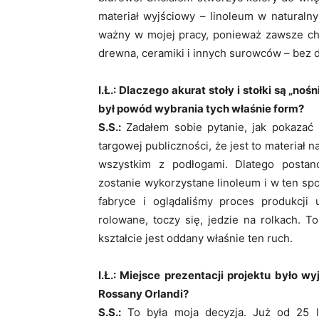
materiał wyjściowy – linoleum w naturaln
ważny w mojej pracy, ponieważ zawsze ch
drewna, ceramiki i innych surowców – bez
I.Ł.: Dlaczego akurat stoły i stołki są „n
był powód wybrania tych właśnie form?
S.S.:
Zadałem sobie pytanie, jak pokazać 
targowej publiczności, że jest to materiał 
wszystkim z podłogami. Dlatego posta
zostanie wykorzystane linoleum i w ten sp
fabryce i oglądaliśmy proces produkcji
rolowane, toczy się, jedzie na rolkach. T
kształcie jest oddany właśnie ten ruch.
I.Ł.: Miejsce prezentacji projektu było 
Rossany Orlandi?
S.S.:
To była moja decyzja. Już od 25 la