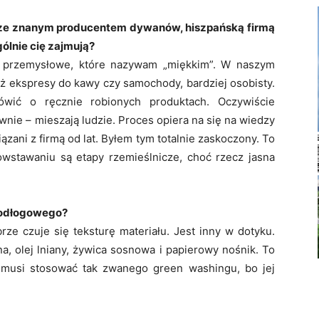
n. ze znanym producentem dywanów, hiszpańską firmą
ólnie cię zajmują?
o przemysłowe, które nazywam „miękkim”. W naszym
iż ekspresy do kawy czy samochody, bardziej osobisty.
ić o ręcznie robionych produktach. Oczywiście
wnie – mieszają ludzie. Proces opiera na się na wiedzy
zani z firmą od lat. Byłem tym totalnie zaskoczony. To
wstawaniu są etapy rzemieślnicze, choć rzecz jasna
 podłogowego?
ze czuje się teksturę materiału. Jest inny w dotyku.
a, olej lniany, żywica sosnowa i papierowy nośnik. To
 musi stosować tak zwanego green washingu, bo jej