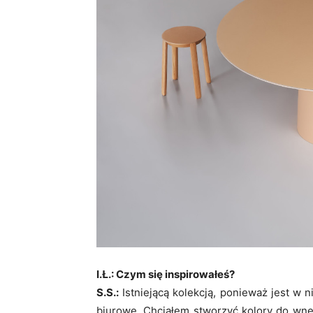
I.Ł.: Czym się inspirowałeś?
S.S.:
Istniejącą kolekcją, ponieważ jest w n
biurowe. Chciałem stworzyć kolory do wnęt