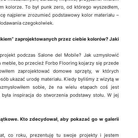
ym kolorze. To był punk zero, od którego wyszedłem,
cę najpierw zrozumieć podstawowy kolor materiału –
 dodawania czegokolwiek.
ośnikiem” zaprojektowanych przez ciebie kolorów? Jaki
projekt podczas Salone del Mobile? Jak uzmysłowić
na meble, bo przecież Forbo Flooring kojarzy się przede
nowiłem zaprojektować domowe sprzęty, w których
osób ukazać urodę materiału. Kiedy byliśmy z wizytą w
 uzmysłowiłem sobie, że na wielu etapach coś jest
o była inspiracja do stworzenia podstawy stołu. W jej
wyjątkowe. Kto zdecydował, aby pokazać go w galerii
t, co roku, prezentuję tu swoje projekty i jestem