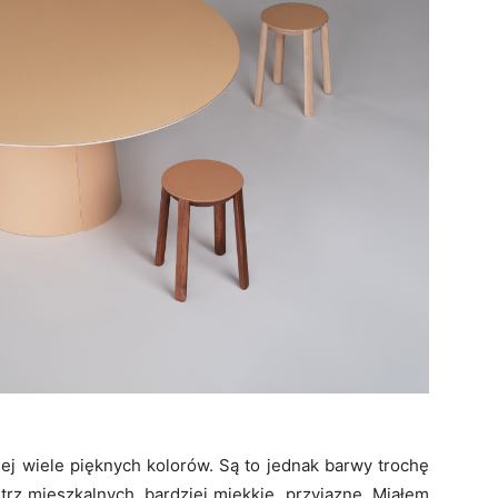
iej wiele pięknych kolorów. Są to jednak barwy trochę
rz mieszkalnych, bardziej miękkie, przyjazne. Miałem