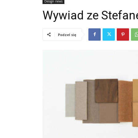
Design news
Wywiad ze Stefa
Podzel się