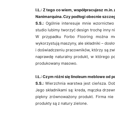
I.Ł.: Z tego co wiem, współpracujesz m.i
Nanimarquina. Czy podłogi obecnie szczeg
S.S.:
Ogólnie interesuje mnie wzornictw
studio lubimy tworzyć design trochę inny n
W przypadku Forbo Flooring można mów
wykorzystują maszyny, ale składniki – dosło
i doświadczeniu pracowników, którzy są zwią
naprawdę naturalny produkt, w którego po
produkowany masowo.
I.Ł.: Czym różni się linoleum meblowe od
S.S.:
Wierzchnia warstwa jest cieńsza. Dobr
Jego składnikami są: kreda, mączka drzewn
piękny zrównoważony produkt. Firma nie
produkty są z natury zielone.