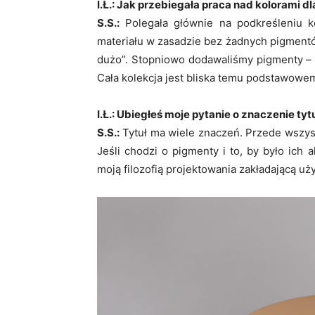
I.Ł.: Jak przebiegała praca nad kolorami dl
S.S.:
Polegała głównie na podkreśleniu k
materiału w zasadzie bez żadnych pigmentów.
dużo”. Stopniowo dodawaliśmy pigmenty – n
Cała kolekcja jest bliska temu podstawowe
I.Ł.: Ubiegłeś moje pytanie o znaczenie tyt
S.S.:
Tytuł ma wiele znaczeń. Przede wszyst
Jeśli chodzi o pigmenty i to, by było ich a
moją filozofią projektowania zakładającą u