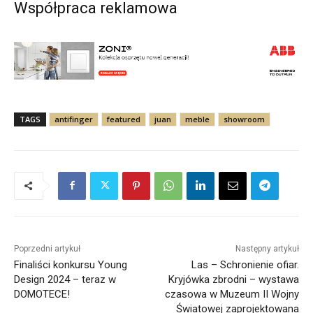
Współpraca reklamowa
TAGS
antifinger
featured
juan
meble
showroom
Poprzedni artykuł
Następny artykuł
Finaliści konkursu Young
Las – Schronienie ofiar.
Design 2024 – teraz w
Kryjówka zbrodni – wystawa
DOMOTECE!
czasowa w Muzeum II Wojny
Światowej zaprojektowana