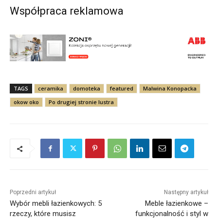
Współpraca reklamowa
TAGS
ceramika
domoteka
featured
Malwina Konopacka
okow oko
Po drugiej stronie lustra
Poprzedni artykuł
Następny artykuł
Wybór mebli łazienkowych: 5
Meble łazienkowe –
rzeczy, które musisz
funkcjonalność i styl w