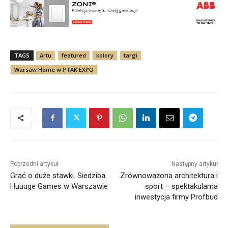
TAGS
Artu
featured
kolory
targi
Warsaw Home w PTAK EXPO
Poprzedni artykuł
Następny artykuł
Grać o duże stawki. Siedziba
Zrównoważona architektura i
Huuuge Games w Warszawie
sport – spektakularna
inwestycja firmy Profbud