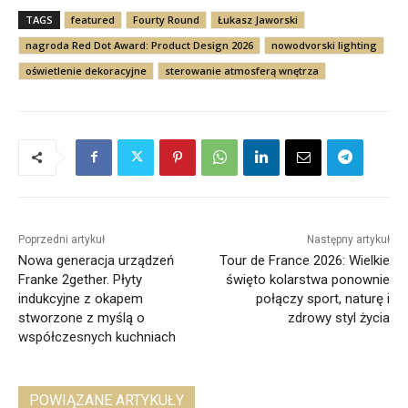
TAGS
featured
Fourty Round
Łukasz Jaworski
nagroda Red Dot Award: Product Design 2026
nowodvorski lighting
oświetlenie dekoracyjne
sterowanie atmosferą wnętrza
Poprzedni artykuł
Następny artykuł
Nowa generacja urządzeń
Tour de France 2026: Wielkie
Franke 2gether. Płyty
święto kolarstwa ponownie
indukcyjne z okapem
połączy sport, naturę i
stworzone z myślą o
zdrowy styl życia
współczesnych kuchniach
POWIĄZANE ARTYKUŁY