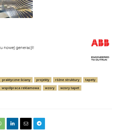
praktyczne ściany
projekty
różne struktury
tapety
współpraca reklamowa
wzory
wzory tapet