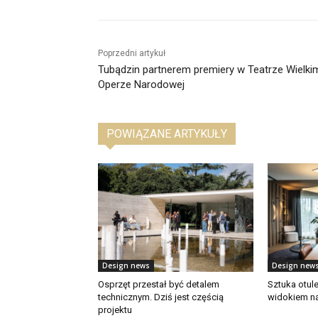
Poprzedni artykuł
Tubądzin partnerem premiery w Teatrze Wielki
Operze Narodowej
POWIĄZANE ARTYKUŁY
Design news
Design new
Osprzęt przestał być detalem
Sztuka otul
technicznym. Dziś jest częścią
widokiem n
projektu