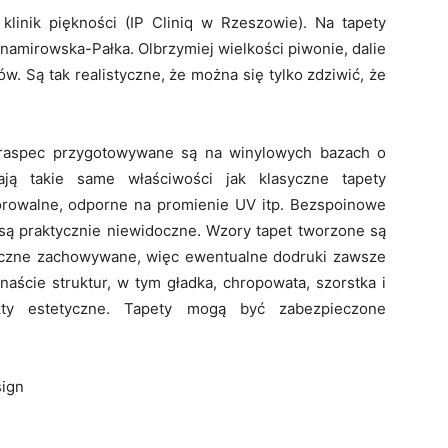
klinik piękności (IP Cliniq w Rzeszowie). Na tapety
namirowska-Pałka. Olbrzymiej wielkości piwonie, dalie
ów. Są tak realistyczne, że można się tylko zdziwić, że
uraspec przygotowywane są na winylowych bazach o
ają takie same właściwości jak klasyczne tapety
orowalne, odporne na promienie UV itp. Bezspoinowe
 są praktycznie niewidoczne. Wzory tapet tworzone są
ficzne zachowywane, więc ewentualne dodruki zawsze
naście struktur, w tym gładka, chropowata, szorstka i
ekty estetyczne. Tapety mogą być zabezpieczone
sign