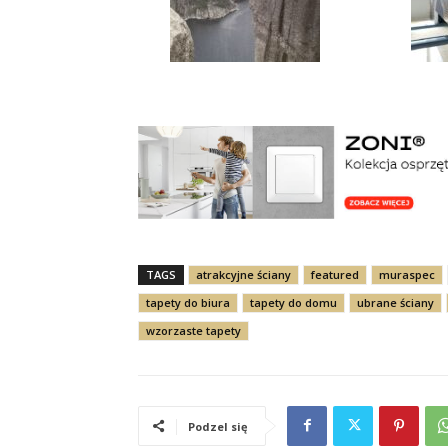
TAGS
atrakcyjne ściany
featured
muraspec
tapety do biura
tapety do domu
ubrane ściany
wzorzaste tapety
Podzel się