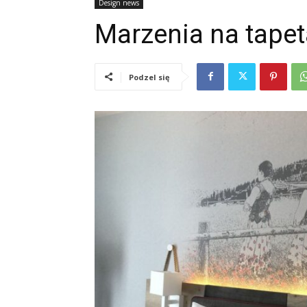
Design news
Marzenia na tape
Podzel się