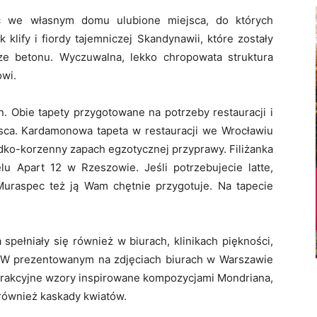
 we własnym domu ulubione miejsca, do których
 klify i fiordy tajemniczej Skandynawii, które zostały
ze betonu. Wyczuwalna, lekko chropowata struktura
owi.
. Obie tapety przygotowane na potrzeby restauracji i
jsca. Kardamonowa tapeta w restauracji we Wrocławiu
łodko-korzenny zapach egzotycznej przyprawy. Filiżanka
lu Apart 12 w Rzeszowie. Jeśli potrzebujecie latte,
Muraspec też ją Wam chętnie przygotuje. Na tapecie
 spełniały się również w biurach, klinikach piękności,
. W prezentowanym na zdjęciach biurach w Warszawie
strakcyjne wzory inspirowane kompozycjami Mondriana,
również kaskady kwiatów.