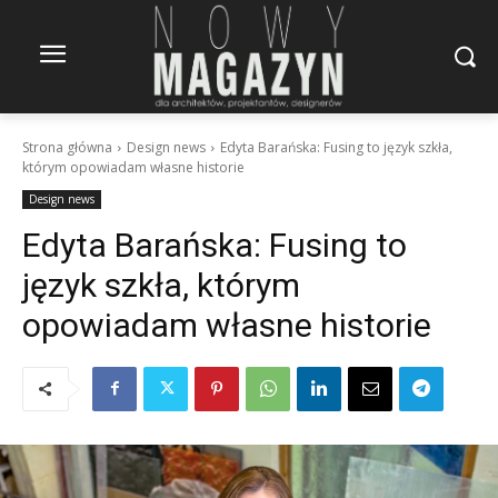
Strona główna
Design news
Edyta Barańska: Fusing to język szkła,
którym opowiadam własne historie
Design news
Edyta Barańska: Fusing to
język szkła, którym
opowiadam własne historie