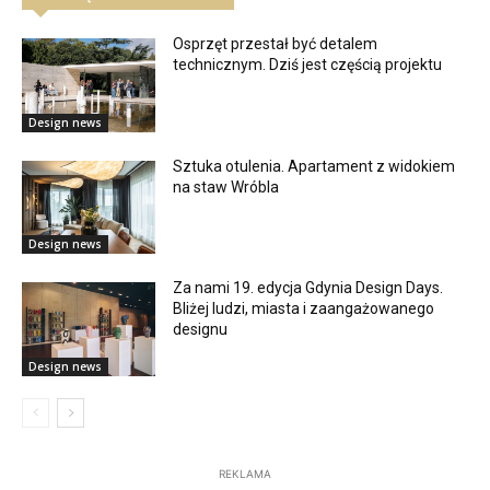
Osprzęt przestał być detalem
technicznym. Dziś jest częścią projektu
Design news
Sztuka otulenia. Apartament z widokiem
na staw Wróbla
Design news
Za nami 19. edycja Gdynia Design Days.
Bliżej ludzi, miasta i zaangażowanego
designu
Design news
REKLAMA