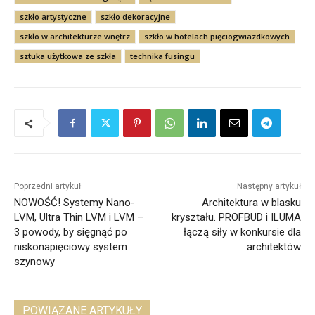
szkło artystyczne
szkło dekoracyjne
szkło w architekturze wnętrz
szkło w hotelach pięciogwiazdkowych
sztuka użytkowa ze szkła
technika fusingu
Poprzedni artykuł
Następny artykuł
NOWOŚĆ! Systemy Nano-
Architektura w blasku
LVM, Ultra Thin LVM i LVM –
kryształu. PROFBUD i ILUMA
3 powody, by sięgnąć po
łączą siły w konkursie dla
niskonapięciowy system
architektów
szynowy
POWIĄZANE ARTYKUŁY