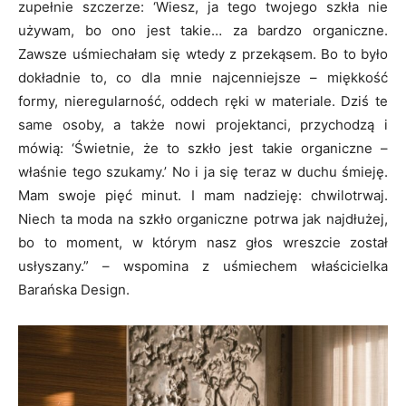
zupełnie szczerze: ‘Wiesz, ja tego twojego szkła nie
używam, bo ono jest takie… za bardzo organiczne.
Zawsze uśmiechałam się wtedy z przekąsem. Bo to było
dokładnie to, co dla mnie najcenniejsze – miękkość
formy, nieregularność, oddech ręki w materiale. Dziś te
same osoby, a także nowi projektanci, przychodzą i
mówią: ‘Świetnie, że to szkło jest takie organiczne –
właśnie tego szukamy.’ No i ja się teraz w duchu śmieję.
Mam swoje pięć minut. I mam nadzieję: chwilotrwaj.
Niech ta moda na szkło organiczne potrwa jak najdłużej,
bo to moment, w którym nasz głos wreszcie został
usłyszany.” – wspomina z uśmiechem właścicielka
Barańska Design.