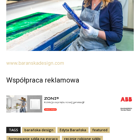
www.baranskadesign.com
Współpraca reklamowa
TAGS
barańska design
Edyta Barańska
featured
formowanie szkła na gorąco
ręcznie robione szkło