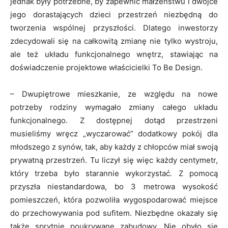
jednak były potrzebne, by zapewnić małżeństwu i dwójce
jego dorastających dzieci przestrzeń niezbędną do
tworzenia wspólnej przyszłości. Dlatego inwestorzy
zdecydowali się na całkowitą zmianę nie tylko wystroju,
ale też układu funkcjonalnego wnętrz, stawiając na
doświadczenie projektowe właścicielki To Be Design.
– Dwupiętrowe mieszkanie, ze względu na nowe
potrzeby rodziny wymagało zmiany całego układu
funkcjonalnego. Z dostępnej dotąd przestrzeni
musieliśmy wręcz „wyczarować” dodatkowy pokój dla
młodszego z synów, tak, aby każdy z chłopców miał swoją
prywatną przestrzeń. Tu liczył się więc każdy centymetr,
który trzeba było starannie wykorzystać. Z pomocą
przyszła niestandardowa, bo 3 metrowa wysokość
pomieszczeń, która pozwoliła wygospodarować miejsce
do przechowywania pod sufitem. Niezbędne okazały się
także sprytnie poukrywane zabudowy. Nie obyło się