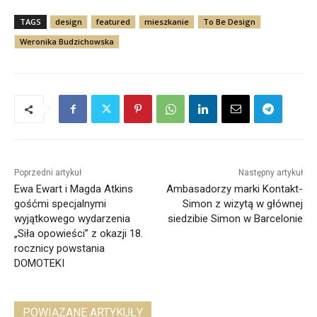
TAGS
design
featured
mieszkanie
To Be Design
Weronika Budzichowska
Poprzedni artykuł
Następny artykuł
Ewa Ewart i Magda Atkins
Ambasadorzy marki Kontakt-
gośćmi specjalnymi
Simon z wizytą w głównej
wyjątkowego wydarzenia
siedzibie Simon w Barcelonie
„Siła opowieści” z okazji 18.
rocznicy powstania
DOMOTEKI
POWIĄZANE ARTYKUŁY