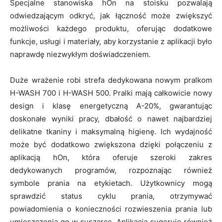
Specjalne stanowiska hOn na stoisku pozwalają
odwiedzającym odkryć, jak łączność może zwiększyć
możliwości każdego produktu, oferując dodatkowe
funkcje, usługi i materiały, aby korzystanie z aplikacji było
naprawdę niezwykłym doświadczeniem.
Duże wrażenie robi strefa dedykowana nowym pralkom
H-WASH 700 i H-WASH 500. Pralki mają całkowicie nowy
design i klasę energetyczną A-20%, gwarantując
doskonałe wyniki pracy, dbałość o nawet najbardziej
delikatne tkaniny i maksymalną higienę. Ich wydajność
może być dodatkowo zwiększona dzięki połączeniu z
aplikacją hOn, która oferuje szeroki zakres
dedykowanych programów, rozpoznając również
symbole prania na etykietach. Użytkownicy mogą
sprawdzić status cyklu prania, otrzymywać
powiadomienia o konieczności rozwieszenia prania lub
umieszczenia go w suszarce. Aplikacja sugeruje również