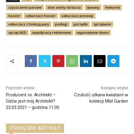
czyszczenie parowe
dom wolny od kurzu
dywany
featured
hoover
odkurzacz hoover
odkurzacz pionowy
odkurzacz z funkcją pary
podłogi
porządki
sprzątanie
sprzęt AGD
współpraca reklamowa
wyposażenie domu
Poprzedni artykuł
Następny artykuł
Producent vs. Architekt –
Czułość utkana kwiatami w
Gdzie jest mój Architekt?
kolekcji Mild Garden
23.03.2021 – godzina 11:00
POWIĄZANE ARTYKUŁY