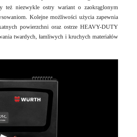
y też niezwykle ostry wariant o zaokrąglonym
arysowaniom. Kolejne możliwości użycia zapewnia
likatnych powierzchni oraz ostrze HEAVY-DUTY
ia twardych, łamliwych i kruchych materiałów