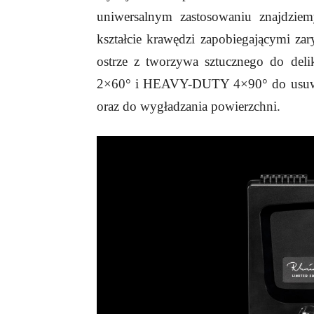
uniwersalnym zastosowaniu znajdziem
kształcie krawędzi zapobiegającymi z
ostrze z tworzywa sztucznego do de
2×60° i HEAVY-DUTY 4×90° do usuwan
oraz do wygładzania powierzchni.