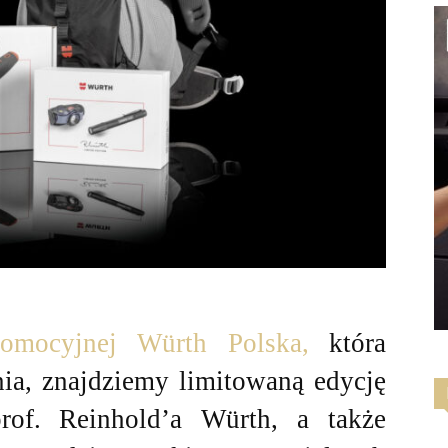
romocyjnej Würth Polska,
która
ia, znajdziemy limitowaną edycję
of. Reinhold’a Würth, a także