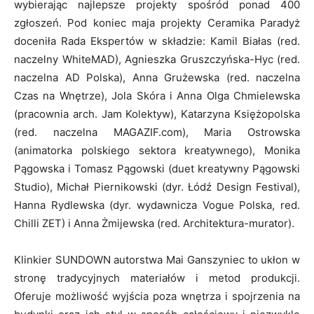
wybierając najlepsze projekty spośród ponad 400
zgłoszeń. Pod koniec maja projekty Ceramika Paradyż
doceniła Rada Ekspertów w składzie: Kamil Białas (red.
naczelny WhiteMAD), Agnieszka Gruszczyńska-Hyc (red.
naczelna AD Polska), Anna Grużewska (red. naczelna
Czas na Wnętrze), Jola Skóra i Anna Olga Chmielewska
(pracownia arch. Jam Kolektyw), Katarzyna Księżopolska
(red. naczelna MAGAZIF.com), Maria Ostrowska
(animatorka polskiego sektora kreatywnego), Monika
Pągowska i Tomasz Pągowski (duet kreatywny Pągowski
Studio), Michał Piernikowski (dyr. Łódź Design Festival),
Hanna Rydlewska (dyr. wydawnicza Vogue Polska, red.
Chilli ZET) i Anna Żmijewska (red. Architektura-murator).
Klinkier SUNDOWN autorstwa Mai Ganszyniec to ukłon w
stronę tradycyjnych materiałów i metod produkcji.
Oferuje możliwość wyjścia poza wnętrza i spojrzenia na