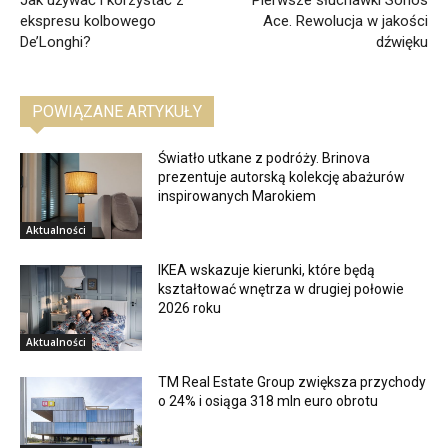
Jak używać i korzystać z
Pierwsze słuchawki Sonos
ekspresu kolbowego
Ace. Rewolucja w jakości
De’Longhi?
dźwięku
POWIĄZANE ARTYKUŁY
Światło utkane z podróży. Brinova
prezentuje autorską kolekcję abażurów
inspirowanych Marokiem
Aktualności
IKEA wskazuje kierunki, które będą
kształtować wnętrza w drugiej połowie
2026 roku
Aktualności
TM Real Estate Group zwiększa przychody
o 24% i osiąga 318 mln euro obrotu