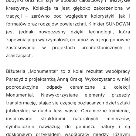
budynki oraz ich styl w sposób całościowy i niezwykle
kreatywny. Kolekcja ta jest głęboko zakorzeniona w
tradycji – zarówno pod względem kolorystyki, jak i
formatów oraz rodzajów powierzchni. Klinkier SUNDOWN
jest jednak nowoczesny dzięki technologii, która
zapewnia jego wytrzymałość, co umożliwia jego ponowne
zastosowanie w projektach architektonicznych i
aranżacjach.
Biżuteria „Monumental” to z kolei rezultat współpracy
Paradyż z projektantką Anną Orską. Wykorzystano w niej
poprodukcyjne odpady ceramiczne z kolekcji
Monumental. Niewykorzystane elementy przeszły
transformację, stając się częścią pozłacanych dzieł sztuki
jubilerskiej w duchu less waste. Ceramiczne kamienie,
inspirowane strukturami naturalnych minerałów,
symbolicznie nawiązują do geniuszu natury i są
doskonałym przykładem współpracy między różnymi