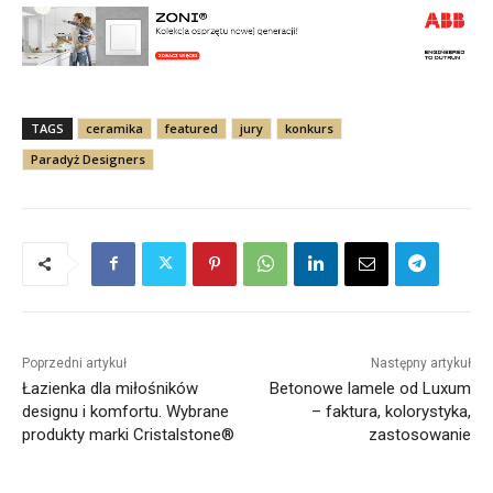
TAGS
ceramika
featured
jury
konkurs
Paradyż Designers
Poprzedni artykuł
Następny artykuł
Łazienka dla miłośników
Betonowe lamele od Luxum
designu i komfortu. Wybrane
– faktura, kolorystyka,
produkty marki Cristalstone®
zastosowanie