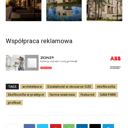
Współpraca reklamowa
TAGS
architektura
Działalność w obszarze OZE
ekofilozofia
Ekofilozofia w praktyce
farma wiatrowa
featured
GAIA PARK
profbud