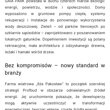
GAIA PARK powstała w duchu czterech filarów ekologii:
energii, powietrzu, wodzie i społeczności. Domy
wyposażono w gruntowe pompy ciepła, systemy
rekuperacji i instalacje do ponownego wykorzystania
wody deszczowej. Zieleń – od parków tlenowych po
szklarnie sąsiedzkie – zaprojektowano z poszanowaniem
lokalnych gatunków. Dopełnieniem inwestycji są polany
rekreacyjne, mała architektura z odzyskanego drewna,
leżaki i hamaki wśród drzew.
Bez kompromisów – nowy standard w
branży
Farma wiatrowa „Iłża Pakosław” to początek szerokiej
strategii Profbud w obszarze odnawialnych źródeł
energii. Jej uruchomienie pokazuje, że deweloperzy
mogą aktywnie uczestniczyć w transformacji
energetycznej, tworząc własne, czyste źródła energii.