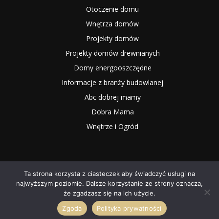
Otoczenie domu
Wnętrza domów
Projekty domów
Projekty domów drewnianych
Domy energooszczędne
Informacje z branży budowlanej
Abc dobrej mamy
Dobra Mama
Wnętrze i Ogród
Ta strona korzysta z ciasteczek aby świadczyć usługi na
najwyższym poziomie. Dalsze korzystanie ze strony oznacza,
2025 NOWYMAGAZYN.PL
że zgadzasz się na ich użycie.
Zgoda
Polityka prywatności
O NAS
Współpraca
Redakcja
Kontakt