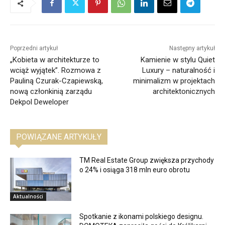
Poprzedni artykuł
Następny artykuł
„Kobieta w architekturze to
Kamienie w stylu Quiet
wciąż wyjątek”. Rozmowa z
Luxury – naturalność i
Pauliną Czurak-Czapiewską,
minimalizm w projektach
nową członkinią zarządu
architektonicznych
Dekpol Deweloper
POWIĄZANE ARTYKUŁY
TM Real Estate Group zwiększa przychody
o 24% i osiąga 318 mln euro obrotu
Aktualności
Spotkanie z ikonami polskiego designu.