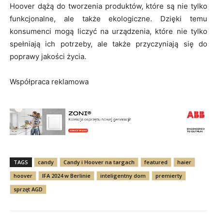
Hoover dążą do tworzenia produktów, które są nie tylko
funkcjonalne, ale także ekologiczne. Dzięki temu
konsumenci mogą liczyć na urządzenia, które nie tylko
spełniają ich potrzeby, ale także przyczyniają się do
poprawy jakości życia.
Współpraca reklamowa
TAGS
candy
Candy i Hoover na targach
featured
haier
hoover
IFA 2024 w Berlinie
inteligentny dom
premierty
sprzęt AGD