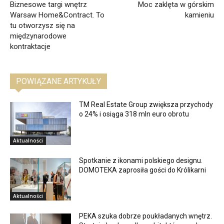
Biznesowe targi wnętrz
Moc zaklęta w górskim
Warsaw Home&Contract. To
kamieniu
tu otworzysz się na
międzynarodowe
kontraktacje
POWIĄZANE ARTYKUŁY
TM Real Estate Group zwiększa przychody
o 24% i osiąga 318 mln euro obrotu
Aktualności
Spotkanie z ikonami polskiego designu.
DOMOTEKA zaprosiła gości do Królikarni
Aktualności
PEKA szuka dobrze poukładanych wnętrz.