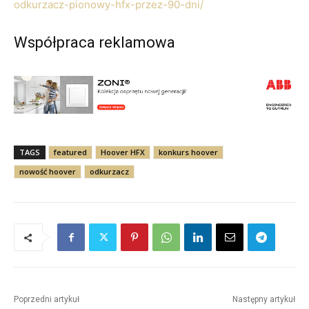
odkurzacz-pionowy-hfx-przez-90-dni/
Współpraca reklamowa
TAGS
featured
Hoover HFX
konkurs hoover
nowość hoover
odkurzacz
Poprzedni artykuł
Następny artykuł