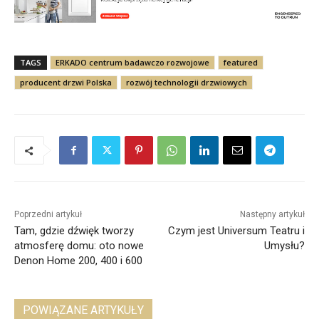
TAGS
ERKADO centrum badawczo rozwojowe
featured
producent drzwi Polska
rozwój technologii drzwiowych
Poprzedni artykuł
Następny artykuł
Tam, gdzie dźwięk tworzy
Czym jest Universum Teatru i
atmosferę domu: oto nowe
Umysłu?
Denon Home 200, 400 i 600
POWIĄZANE ARTYKUŁY