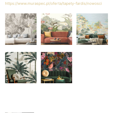
https://www.muraspec.pl/oferta/tapety-fardis/nowosci