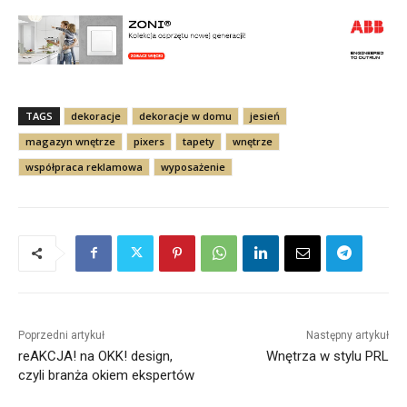
TAGS
dekoracje
dekoracje w domu
jesień
magazyn wnętrze
pixers
tapety
wnętrze
współpraca reklamowa
wyposażenie
Poprzedni artykuł
Następny artykuł
reAKCJA! na OKK! design,
Wnętrza w stylu PRL
czyli branża okiem ekspertów